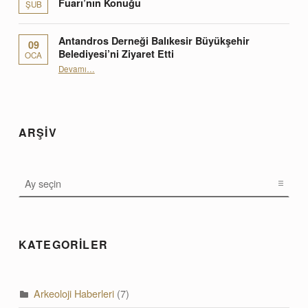
Fuarı’nın Konuğu
ŞUB
Antandros Derneği Balıkesir Büyükşehir
09
Belediyesi’ni Ziyaret Etti
OCA
“Antandros Derneği Balıkesir Büyükşehir Belediyesi’ni Ziyaret Etti”
Devamı
…
ARŞİV
ARŞİV
KATEGORİLER
Arkeoloji Haberleri
(7)