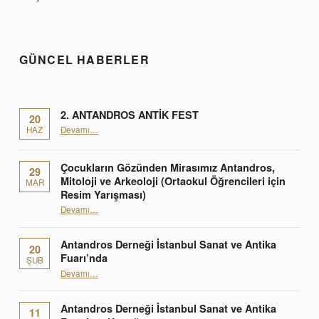
Skip back to main navigation
GÜNCEL HABERLER
2. ANTANDROS ANTİK FEST
20
“2. ANTANDROS ANTİK FEST”
HAZ
Devamı
…
Çocukların Gözünden Mirasımız Antandros,
29
Mitoloji ve Arkeoloji (Ortaokul Öğrencileri için
MAR
Resim Yarışması)
Devamı
“Çocukların Gözünden Mirasımız Antandros, Mitoloji ve Arkeoloji (Ortaokul Öğrencileri için Resim Yarışması)”
…
Antandros Derneği İstanbul Sanat ve Antika
20
Fuarı’nda
ŞUB
“Antandros Derneği İstanbul Sanat ve Antika Fuarı’nda”
Devamı
…
Antandros Derneği İstanbul Sanat ve Antika
11