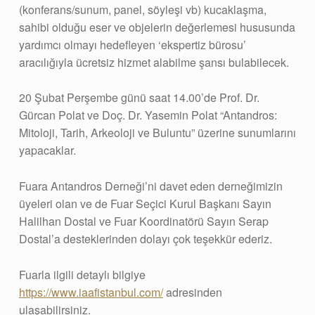
(konferans/sunum, panel, söyleşi vb) kucaklaşma,
sahibi olduğu eser ve objelerin değerlemesi hususunda
yardımcı olmayı hedefleyen ‘ekspertiz bürosu’
aracılığıyla ücretsiz hizmet alabilme şansı bulabilecek.
20 Şubat Perşembe günü saat 14.00’de Prof. Dr.
Gürcan Polat ve Doç. Dr. Yasemin Polat “Antandros:
Mitoloji, Tarih, Arkeoloji ve Buluntu” üzerine sunumlarını
yapacaklar.
Fuara Antandros Derneği’ni davet eden derneğimizin
üyeleri olan ve de Fuar Seçici Kurul Başkanı Sayın
Halilhan Dostal ve Fuar Koordinatörü Sayın Serap
Dostal’a desteklerinden dolayı çok teşekkür ederiz.
Fuarla ilgili detaylı bilgiye
https://www.iaafistanbul.com/
adresinden
ulaşabilirsiniz.