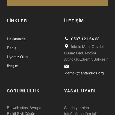
LİNKLER
İLETİŞİM
0507 121 64 68
Hakkımızda
İskele Mah. Cevdet
Bağış
Sunay Cad. No:5/A
Üyemiz Olun
Altınoluk/Edremit/Balıkesir
İletişim
dernek@antandros.org
SORUMLULUK
YASAL UYARI
Bu web sitesi Avrupa
Sitede yer alan
Birliği Sivil Düşün
fotoğrafların tüm telif