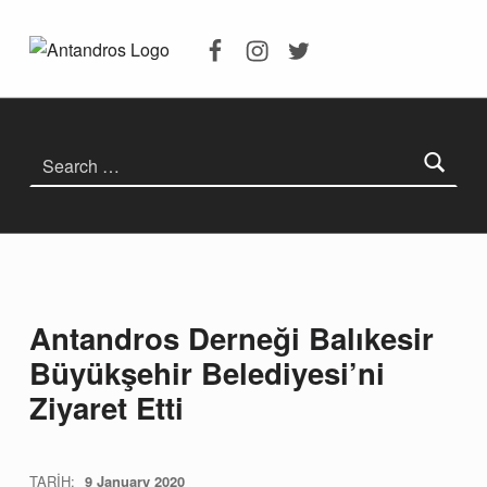
Facebook
Instagram
Twitter
Antandros Derneği Balıkesir Büyükşehir Belediyesi’ni Ziyaret Etti – Antandros Antik Kenti
ANTANDROS ANTIK KENTI
ANTANDROS ANTIK KENTI KAZILARI, ANTANDROS HAKKINDA HERŞEY
Search for:
Antandros Derneği Balıkesir
Büyükşehir Belediyesi’ni
Ziyaret Etti
TARİH:
9 January 2020