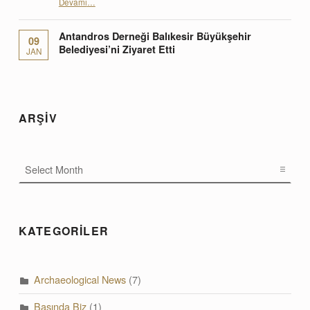
“Antandros Derneği İstanbul Sanat ve Antika Fuarı’nın Konuğu”
Devamı
…
Antandros Derneği Balıkesir Büyükşehir
09
Belediyesi’ni Ziyaret Etti
JAN
ARŞİV
ARŞİV
KATEGORİLER
Archaeological News
(7)
Basında Biz
(1)