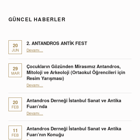
GÜNCEL HABERLER
2. ANTANDROS ANTİK FEST
20
“2. ANTANDROS ANTİK FEST”
JUN
Devamı
…
Çocukların Gözünden Mirasımız Antandros,
29
Mitoloji ve Arkeoloji (Ortaokul Öğrencileri için
MAR
Resim Yarışması)
Devamı
“Çocukların Gözünden Mirasımız Antandros, Mitoloji ve Arkeoloji (Ortaokul Öğrencileri için Resim Yarışması)”
…
Antandros Derneği İstanbul Sanat ve Antika
20
Fuarı’nda
FEB
“Antandros Derneği İstanbul Sanat ve Antika Fuarı’nda”
Devamı
…
Antandros Derneği İstanbul Sanat ve Antika
11
Fuarı’nın Konuğu
FEB