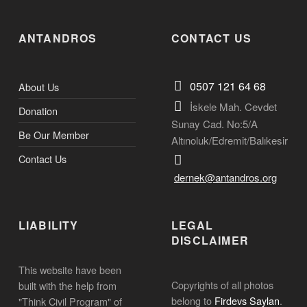
ANTANDROS
CONTACT US
0507 121 64 68
About Us
İskele Mah. Cevdet
Donation
Sunay Cad. No:5/A
Be Our Member
Altınoluk/Edremit/Balıkesir
Contact Us
dernek@antandros.org
LIABILITY
LEGAL
DISCLAIMER
This website have been
Copyrights of all photos
built with the help from
belong to
Firdevs Saylan
.
"Think Civil Program" of