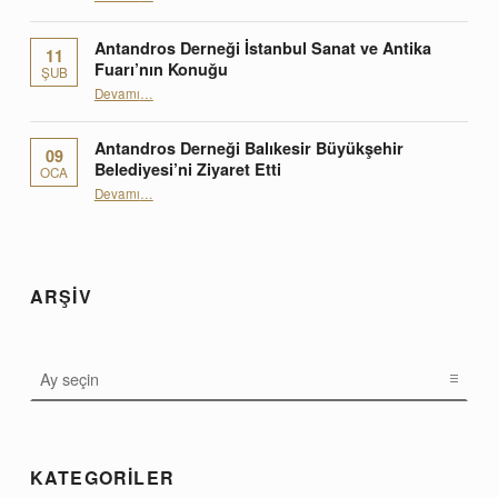
Antandros Derneği İstanbul Sanat ve Antika
11
Fuarı’nın Konuğu
ŞUB
“Antandros Derneği İstanbul Sanat ve Antika Fuarı’nın Konuğu”
Devamı
…
Antandros Derneği Balıkesir Büyükşehir
09
Belediyesi’ni Ziyaret Etti
OCA
“Antandros Derneği Balıkesir Büyükşehir Belediyesi’ni Ziyaret Etti”
Devamı
…
ARŞİV
ARŞİV
KATEGORİLER