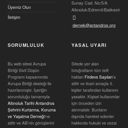
Sunay Cad. No:5/A
Üyemiz Olun
Altınoluk/Edremit/Balıkesir
İletişim
dernek@antandros.org
SORUMLULUK
YASAL UYARI
Bu web sitesi Avrupa
Sitede yer alan
Birliği Sivil Düşün
fotoğrafların tüm telif
Programı kapsamında
hakları
Firdevs Sayılan
'a
Avrupa Birliği desteği ile
aittir ve ticari amaçla 3.
hazırlanmıştır. İçeriğin
kişiler tarafından kullanımı
sorumluluğu tamamıyla
yasaktır. Kişisel kullanımlar
Altınoluk Tarihi Antandros
için önceden izin
Şehrini Kurtarma, Koruma
alınmalıdır. Bunların
ve Yaşatma Derneği
‘ne
dışında hareket edenler
aittir ve AB’nin görüşlerini
hakkında hukuki ve cezai