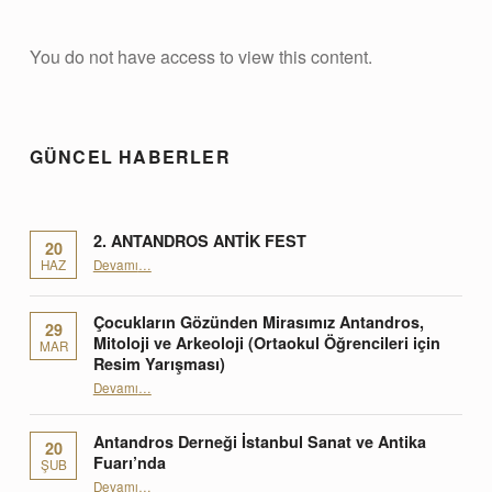
O
You do not have access to view this content.
Skip back to main navigation
k
u
GÜNCEL HABERLER
l
L
i
2. ANTANDROS ANTİK FEST
20
“2. ANTANDROS ANTİK FEST”
s
HAZ
Devamı
…
t
Çocukların Gözünden Mirasımız Antandros,
29
e
Mitoloji ve Arkeoloji (Ortaokul Öğrencileri için
MAR
Resim Yarışması)
s
Devamı
“Çocukların Gözünden Mirasımız Antandros, Mitoloji ve Arkeoloji (Ortaokul Öğrencileri için Resim Yarışması)”
…
i
Antandros Derneği İstanbul Sanat ve Antika
20
Fuarı’nda
ŞUB
“Antandros Derneği İstanbul Sanat ve Antika Fuarı’nda”
Devamı
…